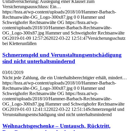
Unfallversicherung: Auslegung einer Klausel zum
Versicherungsausschluss: Ein…
https://hsra.at/wp-content/uploads/2018/10/Hammer-Barbach-
Rechtsanwälte-OG_Logo-300x87.jpg
0
0
Hammer und
Schweighofer Rechtsanwälte OG
https://hsra.at/wp-
content/uploads/2018/10/Hammer-Barbach-Rechtsanwälte-
OG_Logo-300x87.jpg
Hammer und Schweighofer Rechtsanwälte
OG
2019-01-09 12:57:26
2022-03-22 12:51:47
Versicherungsschutz
bei Kletterunfällen
Schmerzengeld und Verunstaltungsentschädigung
sind nicht unterhaltsmindernd
03/01/2019
Nicht jede Zahlung, die ein Unterhaltsberechtigter erhält, mindert…
https://hsra.at/wp-content/uploads/2018/10/Hammer-Barbach-
Rechtsanwälte-OG_Logo-300x87.jpg
0
0
Hammer und
Schweighofer Rechtsanwälte OG
https://hsra.at/wp-
content/uploads/2018/10/Hammer-Barbach-Rechtsanwälte-
OG_Logo-300x87.jpg
Hammer und Schweighofer Rechtsanwälte
OG
2019-01-03 12:41:12
2022-03-22 12:51:14
Schmerzengeld und
Verunstaltungsentschädigung sind nicht unterhaltsmindernd
Weihnachtsgeschenke – Umtausch, Rücktritt,