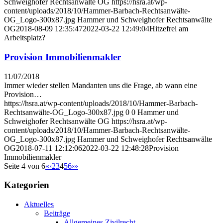
Schweighofer Rechtsanwälte OG
https://hsra.at/wp-
content/uploads/2018/10/Hammer-Barbach-Rechtsanwälte-
OG_Logo-300x87.jpg
Hammer und Schweighofer Rechtsanwälte
OG
2018-08-09 12:35:47
2022-03-22 12:49:04
Hitzefrei am
Arbeitsplatz?
Provision Immobilienmakler
11/07/2018
Immer wieder stellen Mandanten uns die Frage, ab wann eine
Provision…
https://hsra.at/wp-content/uploads/2018/10/Hammer-Barbach-
Rechtsanwälte-OG_Logo-300x87.jpg
0
0
Hammer und
Schweighofer Rechtsanwälte OG
https://hsra.at/wp-
content/uploads/2018/10/Hammer-Barbach-Rechtsanwälte-
OG_Logo-300x87.jpg
Hammer und Schweighofer Rechtsanwälte
OG
2018-07-11 12:12:06
2022-03-22 12:48:28
Provision
Immobilienmakler
Seite 4 von 6
«
‹
2
3
4
5
6
›
»
Kategorien
Aktuelles
Beiträge
Allgemeines Zivilrecht