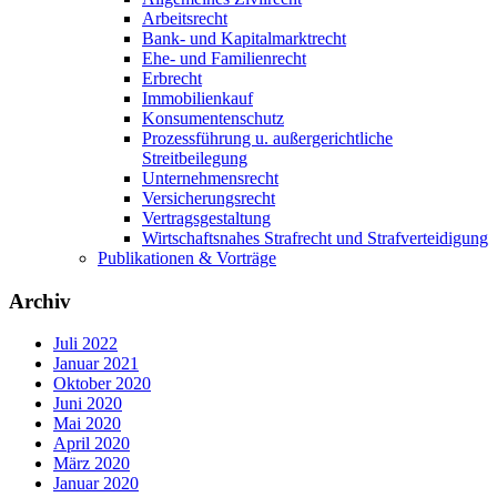
Arbeitsrecht
Bank- und Kapitalmarktrecht
Ehe- und Familienrecht
Erbrecht
Immobilienkauf
Konsumentenschutz
Prozessführung u. außergerichtliche
Streitbeilegung
Unternehmensrecht
Versicherungsrecht
Vertragsgestaltung
Wirtschaftsnahes Strafrecht und Strafverteidigung
Publikationen & Vorträge
Archiv
Juli 2022
Januar 2021
Oktober 2020
Juni 2020
Mai 2020
April 2020
März 2020
Januar 2020