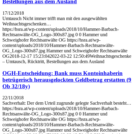
Bestellungen aus dem Ausland
17/12/2018
Umtausch Nicht immer trifft man mit den ausgewählten
Weihnachtsgeschenken…
https://hsra.at/wp-content/uploads/2018/10/Hammer-Barbach-
Rechtsanwälte-OG_Logo-300x87.jpg
0
0
Hammer und
Schweighofer Rechtsanwälte OG
https://hsra.at/wp-
content/uploads/2018/10/Hammer-Barbach-Rechtsanwälte-
OG_Logo-300x87.jpg
Hammer und Schweighofer Rechtsanwälte
OG
2018-12-17 15:23:04
2022-03-22 12:50:49
Weihnachtsgeschenke
– Umtausch, Rücktritt, Bestellungen aus dem Ausland
OGH-Entscheidung: Bank muss Kontoinhaberin
betrügerisch herausgelockten Geldbetrag erstatten (9
Ob 32/18y)
22/11/2018
Sachverhalt: Der dem Urteil zugrunde gelegte Sachverhalt besteht…
https://hsra.at/wp-content/uploads/2018/10/Hammer-Barbach-
Rechtsanwälte-OG_Logo-300x87.jpg
0
0
Hammer und
Schweighofer Rechtsanwälte OG
https://hsra.at/wp-
content/uploads/2018/10/Hammer-Barbach-Rechtsanwälte-
OG_Logo-300x87.jpg
Hammer und Schweighofer Rechtsanwälte