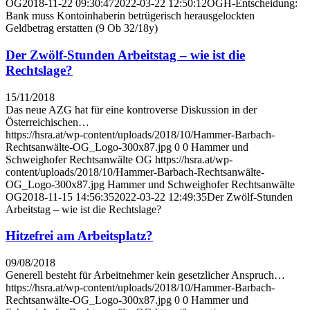
OG
2018-11-22 09:30:47
2022-03-22 12:50:12
OGH-Entscheidung:
Bank muss Kontoinhaberin betrügerisch herausgelockten
Geldbetrag erstatten (9 Ob 32/18y)
Der Zwölf-Stunden Arbeitstag – wie ist die
Rechtslage?
15/11/2018
Das neue AZG hat für eine kontroverse Diskussion in der
Österreichischen…
https://hsra.at/wp-content/uploads/2018/10/Hammer-Barbach-
Rechtsanwälte-OG_Logo-300x87.jpg
0
0
Hammer und
Schweighofer Rechtsanwälte OG
https://hsra.at/wp-
content/uploads/2018/10/Hammer-Barbach-Rechtsanwälte-
OG_Logo-300x87.jpg
Hammer und Schweighofer Rechtsanwälte
OG
2018-11-15 14:56:35
2022-03-22 12:49:35
Der Zwölf-Stunden
Arbeitstag – wie ist die Rechtslage?
Hitzefrei am Arbeitsplatz?
09/08/2018
Generell besteht für Arbeitnehmer kein gesetzlicher Anspruch…
https://hsra.at/wp-content/uploads/2018/10/Hammer-Barbach-
Rechtsanwälte-OG_Logo-300x87.jpg
0
0
Hammer und