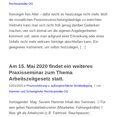
Rechtsanwälte OG
Vorsorgen fürs Alter – dafür reicht es heutzutage nicht mehr, bloß
die monatlichen Pensionsversicherungsbeiträge zu entrichten.
Vielmehr kann man sich nicht früh genug darüber Gedanken
machen, wer sich einmal um die eigenen Angelegenheiten
kümmern soll, wenn man aufgrund einer Erkrankung oder eines
Unfalls nicht mehr wirksam Verträge abschließen kann. Ein
geeignetes Instrument, um selbst festzulegen, […]
Am 15. Mai 2020 findet ein weiteres
Praxisseminar zum Thema
Arbeitszeitgesetz statt.
/
10/01/2020
in
Prozessführung u. außergerichtliche Streitbeilegung
von
Hammer und Schweighofer Rechtsanwälte OG
Vortragender: Mag. Severin Hammer Inhalt des Seminars:  Für
wen gelten Normalarbeitszeiten (Mitarbeiter, Führungskräfte) 
Was gilt als Arbeitszeit (z.B. Fahrtzeit, Rauchpausen,