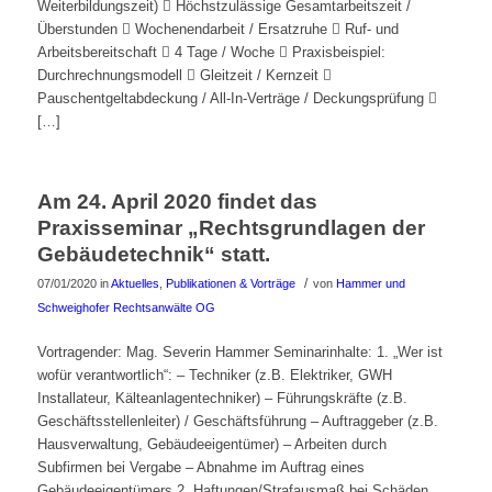
Weiterbildungszeit)  Höchstzulässige Gesamtarbeitszeit /
Überstunden  Wochenendarbeit / Ersatzruhe  Ruf- und
Arbeitsbereitschaft  4 Tage / Woche  Praxisbeispiel:
Durchrechnungsmodell  Gleitzeit / Kernzeit 
Pauschentgeltabdeckung / All-In-Verträge / Deckungsprüfung 
[…]
Am 24. April 2020 findet das
Praxisseminar „Rechtsgrundlagen der
Gebäudetechnik“ statt.
/
07/01/2020
in
Aktuelles
,
Publikationen & Vorträge
von
Hammer und
Schweighofer Rechtsanwälte OG
Vortragender: Mag. Severin Hammer Seminarinhalte: 1. „Wer ist
wofür verantwortlich“: – Techniker (z.B. Elektriker, GWH
Installateur, Kälteanlagentechniker) – Führungskräfte (z.B.
Geschäftsstellenleiter) / Geschäftsführung – Auftraggeber (z.B.
Hausverwaltung, Gebäudeeigentümer) – Arbeiten durch
Subfirmen bei Vergabe – Abnahme im Auftrag eines
Gebäudeeigentümers 2. Haftungen/Strafausmaß bei Schäden