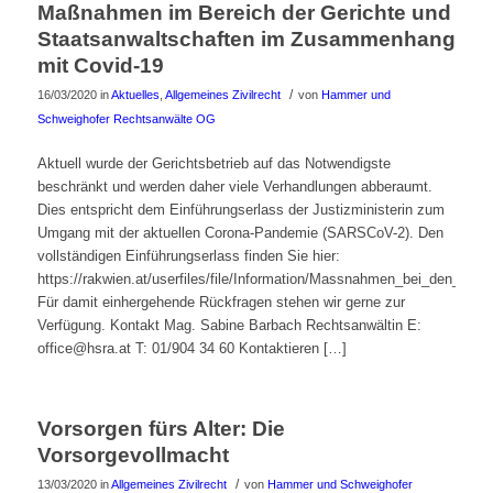
Maßnahmen im Bereich der Gerichte und
Staatsanwaltschaften im Zusammenhang
mit Covid-19
/
16/03/2020
in
Aktuelles
,
Allgemeines Zivilrecht
von
Hammer und
Schweighofer Rechtsanwälte OG
Aktuell wurde der Gerichtsbetrieb auf das Notwendigste
beschränkt und werden daher viele Verhandlungen abberaumt.
Dies entspricht dem Einführungserlass der Justizministerin zum
Umgang mit der aktuellen Corona-Pandemie (SARSCoV-2). Den
vollständigen Einführungserlass finden Sie hier:
https://rakwien.at/userfiles/file/Information/Massnahmen_bei_den_Ger
Für damit einhergehende Rückfragen stehen wir gerne zur
Verfügung. Kontakt Mag. Sabine Barbach Rechtsanwältin E:
office@hsra.at T: 01/904 34 60 Kontaktieren […]
Vorsorgen fürs Alter: Die
Vorsorgevollmacht
/
13/03/2020
in
Allgemeines Zivilrecht
von
Hammer und Schweighofer