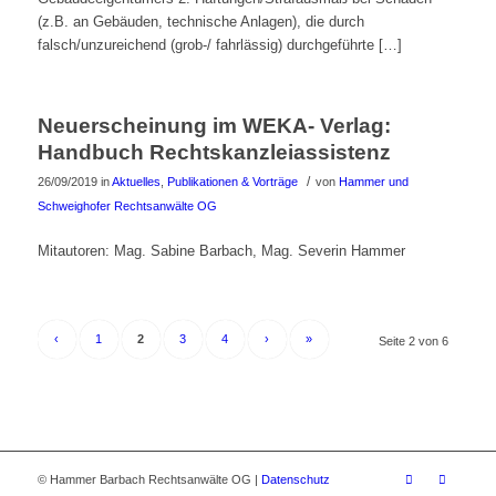
(z.B. an Gebäuden, technische Anlagen), die durch
falsch/unzureichend (grob-/ fahrlässig) durchgeführte […]
Neuerscheinung im WEKA- Verlag:
Handbuch Rechtskanzleiassistenz
/
26/09/2019
in
Aktuelles
,
Publikationen & Vorträge
von
Hammer und
Schweighofer Rechtsanwälte OG
Mitautoren: Mag. Sabine Barbach, Mag. Severin Hammer
‹
1
2
3
4
›
»
Seite 2 von 6
© Hammer Barbach Rechtsanwälte OG |
Datenschutz