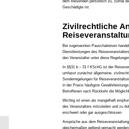
dem Reisenden persönlich zu, zumal die
Geschädigte ist.
Zivilrechtliche 
Reiseveranstaltu
Bei sogenannten Pauschalreisen handel
Dienstleistungen des Reiseveranstalter
den Veranstalter unter diese Regelungen
In §§31 b – 31 f KSchG ist der Reiseve
umfasst zunächst allgemeine, zivilrecht
Sonderregelungen für Reiseveranstaltun
in der Praxis häufigste Gewährleistungs
Betroffenen nach Rückkehr die Möglich
Wichtig ist einen als mangelhaft empf
des Veranstalters mitzuteilen und zu d
erschwert oder gar ausgeschlossen.
Ansprüche aus dem Reiseveranstaltung
gleichermaßen geltend gemacht werden
Fremdwährungskredit – Ende der