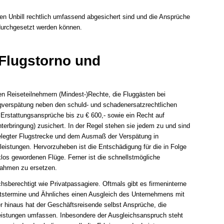
en Unbill rechtlich umfassend abgesichert sind und die Ansprüche
 durchgesetzt werden können.
Flugstorno und
n Reiseteilnehmern (Mindest-)Rechte, die Fluggästen bei
ugverspätung neben den schuld- und schadenersatzrechtlichen
Erstattungsansprüche bis zu € 600,- sowie ein Recht auf
terbringung) zusichert. In der Regel stehen sie jedem zu und sind
legter Flugstrecke und dem Ausmaß der Verspätung in
eistungen. Hervorzuheben ist die Entschädigung für die in Folge
los gewordenen Flüge. Ferner ist die schnellstmögliche
Rahmen zu ersetzen.
sberechtigt wie Privatpassagiere. Oftmals gibt es firmeninterne
tstermine und Ähnliches einen Ausgleich des Unternehmens mit
er hinaus hat der Geschäftsreisende selbst Ansprüche, die
leistungen umfassen. Inbesondere der Ausgleichsanspruch steht