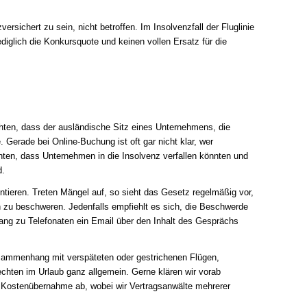
zversichert zu sein, nicht betroffen. Im Insolvenzfall der Fluglinie
ediglich die Konkursquote und keinen vollen Ersatz für die
hten, dass der ausländische Sitz eines Unternehmens, die
Gerade bei Online-Buchung ist oft gar nicht klar, wer
chten, dass Unternehmen in die Insolvenz verfallen könnten und
d.
ntieren. Treten Mängel auf, so sieht das Gesetz regelmäßig vor,
ich zu beschweren. Jedenfalls empfiehlt es sich, die Beschwerde
ng zu Telefonaten ein Email über den Inhalt des Gesprächs
usammenhang mit verspäteten oder gestrichenen Flügen,
chten im Urlaub ganz allgemein. Gerne klären wir vorab
ie Kostenübernahme ab, wobei wir Vertragsanwälte mehrerer